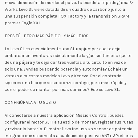
nueva dimensión de morder el polvo. La bicicleta tope de gama S-
Works Levo SL viene dotada de un cuadro de carbono junto a
una suspensión completa FOX Factory y la transmisión SRAM
premier Eagle XX1.
ERES TÚ… PERO MÁS RÁPIDO… Y MÁS LEJOS
La Levo SL es esencialmente una Stumpjumper que te deja
embarcar en aventuras ridiculamente largas sin temor a que te
de una pájara y te deja dar tres vueltas a tu circuito en vez de
solo una. ¿Andas buscando potencia y autonomía? Échale un
vistazo a nuestros modelos Levo y Kenevo. Por el contrario,
¿quieres una bici que se sincronze contigo, pero más rápido y
con el poder de montar por más caminos? Eso es Levo SL.
CONFIGÚRALA A TU GUSTO
Al conectarse a nuestra aplicación Mission Control, puedes
configurar el motor SL 1.1 a tu estilo de montar, registar tus rutas
y revisar la batería. El motor lleva incluso un sensor de potencia
integrado que se conecta a cualquier dispositivo ANT+. ¿Prefieres