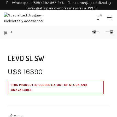
Whatsapp: +(598) 092 567 346
ecomm@specialized.uy
Envio gratis para compras mayores a US$ 50
0
LEVO SL SW
U$S
16390
THIS PRODUCT IS CURRENTLY OUT OF STOCK AND
UNAVAILABLE.
Talles