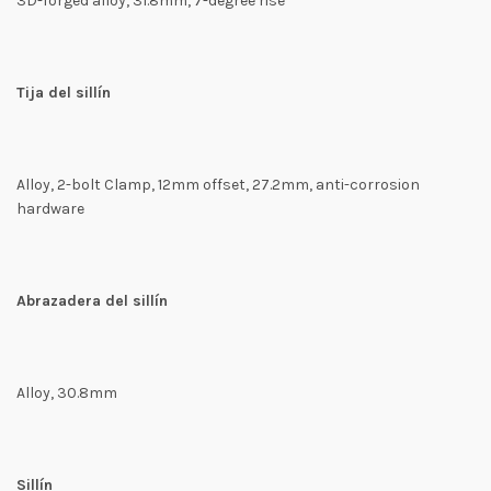
3D-forged alloy, 31.8mm, 7-degree rise
Tija del sillín
Alloy, 2-bolt Clamp, 12mm offset, 27.2mm, anti-corrosion
hardware
Abrazadera del sillín
Alloy, 30.8mm
Sillín