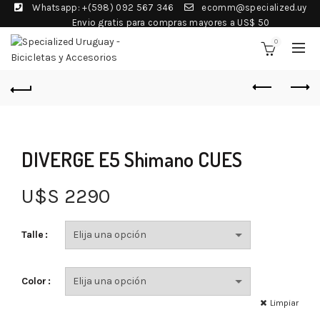
Whatsapp: +(598) 092 567 346
ecomm@specialized.uy
Envio gratis para compras mayores a US$ 50
0
DIVERGE E5 Shimano CUES
U$S
2290
Talle
Color
Limpiar