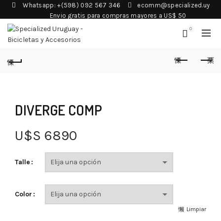
Whatsapp: +(598) 092 567 346
ecomm@specialized.uy
Envio gratis para compras mayores a US$ 50
0
DIVERGE COMP
U$S
6890
Talle
Color
Limpiar