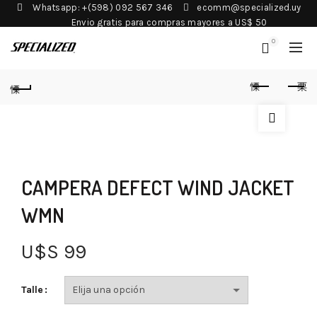
Whatsapp: +(598) 092 567 346
ecomm@specialized.uy
Envio gratis para compras mayores a US$ 50
0
CAMPERA DEFECT WIND JACKET
WMN
U$S
99
Talle