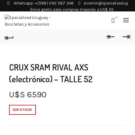
Whatsapp: +(598) 092 567 346
ecomm@specialized.uy
Envio gratis para compras mayores a US$ 50
0
CRUX SRAM RIVAL AXS
(electrónico) – TALLE 52
U$S
6590
SIN STOCK