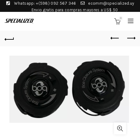
Whatsapp: +(598) 092 567 346
ecomm@specialized.uy
Envio gratis para compras mayores a US$ 50
0