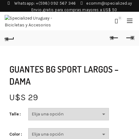
Whatsapp: +(598) 092 567 346
ecomm@specialized.uy
Envio gratis para compras mayores a US$ 50
0
GUANTES BG SPORT LARGOS –
DAMA
U$S
29
Talle
Color