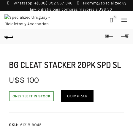
Whatsapp: +(598) 092 567 346
ecomm@specialized.uy
Envio gratis para compras mayores a US$ 50
0
BG CLEAT STACKER 20PK SPD SL
U$S
100
COMPRAR
ONLY 1 LEFT IN STOCK
SKU:
61318-9045