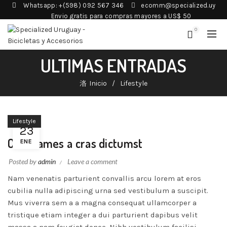
Whatsapp: +(598) 092 567 346
ecomm@specialized.uy
Envio gratis para compras mayores a US$ 50
0
ULTIMAS ENTRADAS
Inicio
Lifestyle
Lifestyle
23
Cum fames a cras dictumst
ENE
Posted by
admin
Leave a comment
Nam venenatis parturient convallis arcu lorem at eros
cubilia nulla adipiscing urna sed vestibulum a suscipit.
Mus viverra sem a a magna consequat ullamcorper a
tristique etiam integer a dui parturient dapibus velit