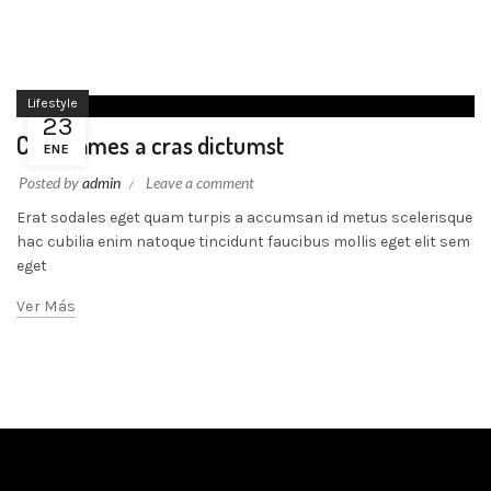
Lifestyle
23
Cum fames a cras dictumst
ENE
Posted by
admin
Leave a comment
Erat sodales eget quam turpis a accumsan id metus scelerisque
hac cubilia enim natoque tincidunt faucibus mollis eget elit sem
eget
Ver Más