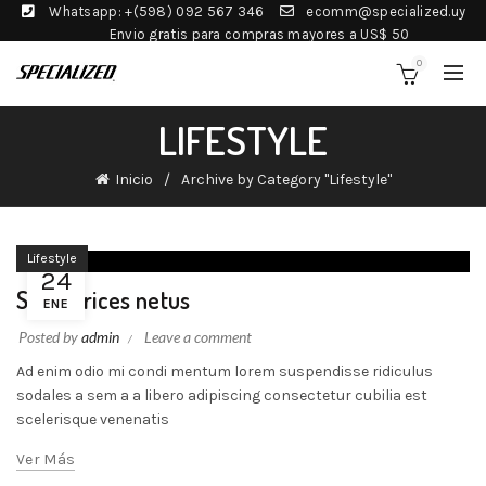
Whatsapp: +(598) 092 567 346
ecomm@specialized.uy
Envio gratis para compras mayores a US$ 50
0
LIFESTYLE
Inicio
Archive by Category "Lifestyle"
Lifestyle
24
Sed ultrices netus
ENE
Posted by
admin
Leave a comment
Ad enim odio mi condi mentum lorem suspendisse ridiculus
sodales a sem a a libero adipiscing consectetur cubilia est
scelerisque venenatis
Ver Más