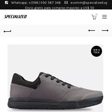
Whatsapp: +(598) 092 567 346
ecomm@specialized.uy
Envio gratis para compras mayores a US$ 50
0
SIN S
TOCK