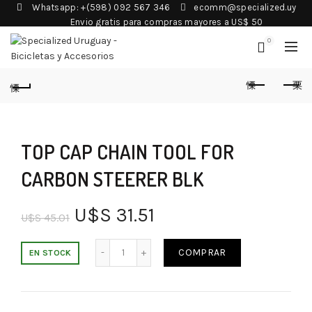
Whatsapp: +(598) 092 567 346
ecomm@specialized.uy
Envio gratis para compras mayores a US$ 50
0
TOP CAP CHAIN TOOL FOR
CARBON STEERER BLK
U$S
31.51
U$S
45.01
COMPRAR
EN STOCK