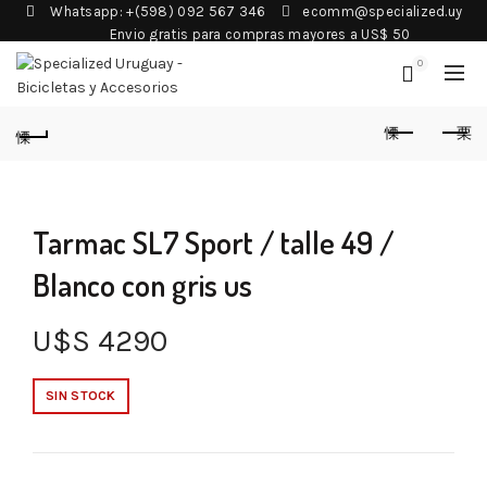
Whatsapp: +(598) 092 567 346
ecomm@specialized.uy
Envio gratis para compras mayores a US$ 50
0
Tarmac SL7 Sport / talle 49 /
Blanco con gris us
U$S
4290
SIN STOCK