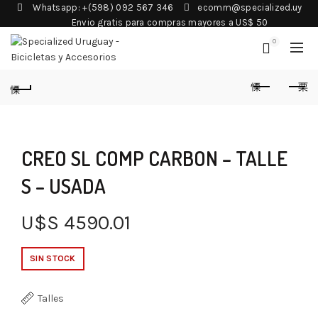
Whatsapp: +(598) 092 567 346
ecomm@specialized.uy
Envio gratis para compras mayores a US$ 50
0
CREO SL COMP CARBON – TALLE
S – USADA
U$S
4590.01
SIN STOCK
Talles