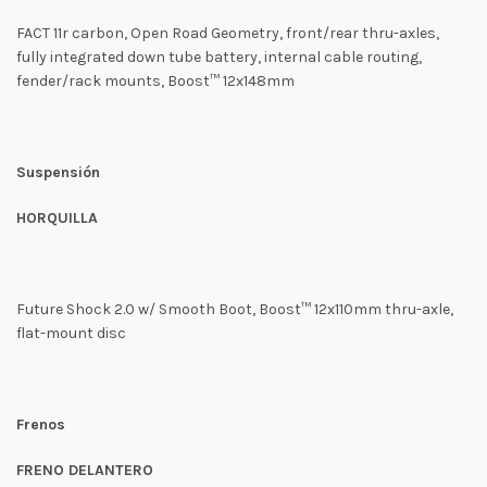
FACT 11r carbon, Open Road Geometry, front/rear thru-axles,
fully integrated down tube battery, internal cable routing,
fender/rack mounts, Boost™ 12x148mm
Suspensión
HORQUILLA
Future Shock 2.0 w/ Smooth Boot, Boost™ 12x110mm thru-axle,
flat-mount disc
Frenos
FRENO DELANTERO