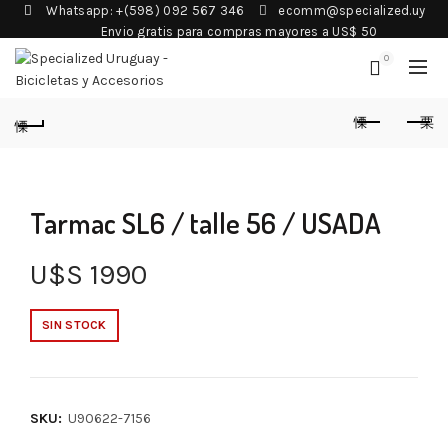
Whatsapp: +(598) 092 567 346
ecomm@specialized.uy
Envio gratis para compras mayores a US$ 50
0
Tarmac SL6 / talle 56 / USADA
U$S
1990
SIN STOCK
SKU:
U90622-7156