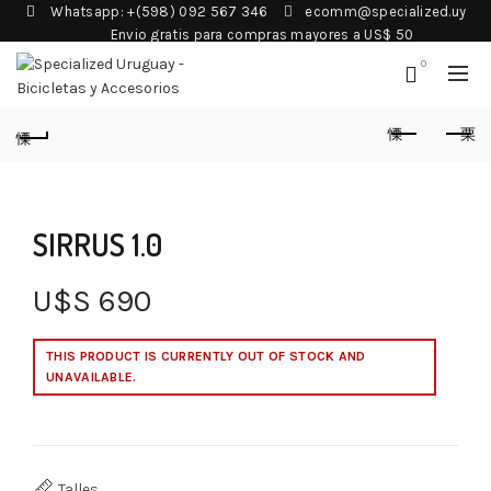
Whatsapp: +(598) 092 567 346
ecomm@specialized.uy
Envio gratis para compras mayores a US$ 50
0
SIRRUS 1.0
U$S
690
THIS PRODUCT IS CURRENTLY OUT OF STOCK AND
UNAVAILABLE.
Talles