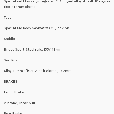
Specialized Flowset, integrated, 3D-forged alloy, 4-bolt, 12-degree
rise, 31.8mm clamp
Tape
Specialized Body Geometry XCT, lock-on
Saddle
Bridge Sport, Steel rails, 155/143mm
SeatPost
Alloy, 12mm offset, 2-bolt clamp, 27.2mm
BRAKES
Front Brake
V-brake, linear pull
Rear Brake