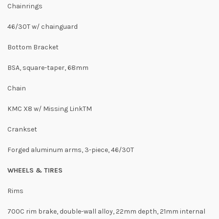
Chainrings
46/30T w/ chainguard
Bottom Bracket
BSA, square-taper, 68mm
Chain
KMC X8 w/ Missing LinkTM
Crankset
Forged aluminum arms, 3-piece, 46/30T
WHEELS & TIRES
Rims
700C rim brake, double-wall alloy, 22mm depth, 21mm internal