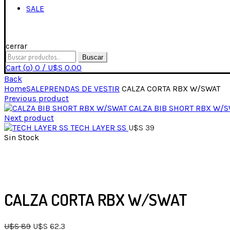
SALE
cerrar
Buscar
Cart (
o
)
0
/
U$S
0.00
Back
Home
SALE
PRENDAS DE VESTIR
CALZA CORTA RBX W/SWAT
Previous product
CALZA BIB SHORT RBX W/
Next product
TECH LAYER SS
U$S
39
Sin Stock
Click para expandir
CALZA CORTA RBX W/SWAT
U$S
89
U$S
62.3