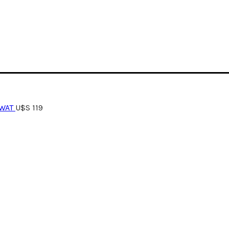
SWAT
U$S
119