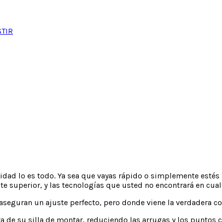
STIR
modidad lo es todo. Ya sea que vayas rápido o simplemente est
ste superior, y las tecnologías que usted no encontrará en cua
ado aseguran un ajuste perfecto, pero donde viene la verdader
 de su silla de montar, reduciendo las arrugas y los puntos 