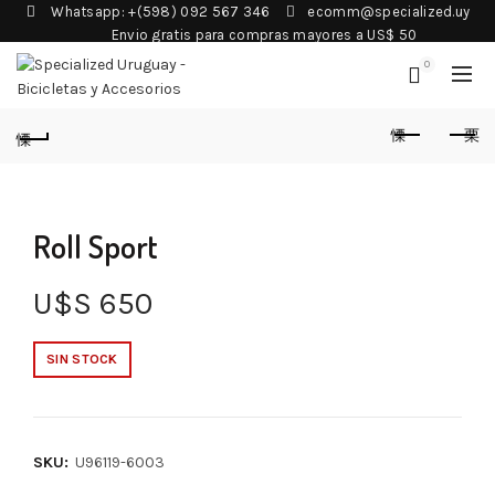
Whatsapp: +(598) 092 567 346
ecomm@specialized.uy
Envio gratis para compras mayores a US$ 50
0
Roll Sport
U$S
650
SIN STOCK
SKU:
U96119-6003