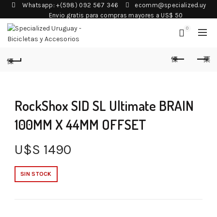
Whatsapp: +(598) 092 567 346
ecomm@specialized.uy
Envio gratis para compras mayores a US$ 50
0
RockShox SID SL Ultimate BRAIN
100MM X 44MM OFFSET
U$S
1490
SIN STOCK