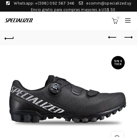
Whatsapp: +(598) 092 567 346
ecomm@specialized.uy
Envio gratis para compras mayores a US$ 50
0
SIN S
TOCK