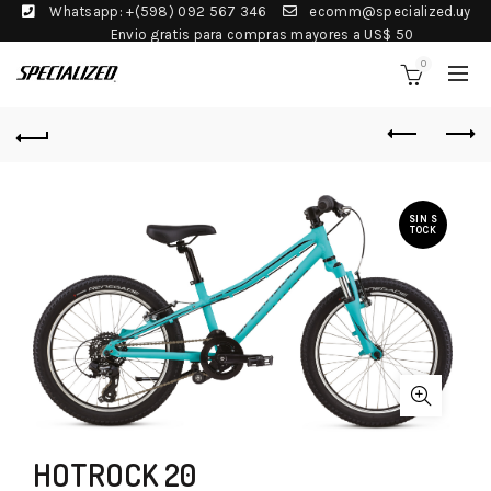
Whatsapp: +(598) 092 567 346
ecomm@specialized.uy
Envio gratis para compras mayores a US$ 50
0
SIN S
TOCK
HOTROCK 20