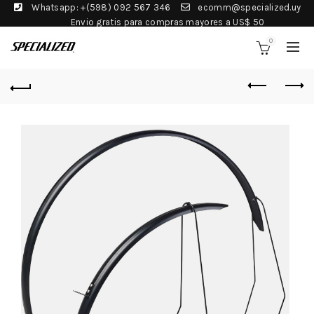
Whatsapp: +(598) 092 567 346
ecomm@specialized.uy
Envio gratis para compras mayores a US$ 50
0