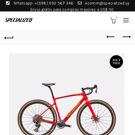
Whatsapp: +(598) 092 567 346
ecomm@specialized.uy
Envio gratis para compras mayores a US$ 50
0
SIN S
TOCK