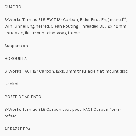
CUADRO
S-Works Tarmac SL8 FACT 12r Carbon, Rider First Engineered™,
Win Tunnel Engineered, Clean Routing, Threaded BB, 12x142mm
thru-axle, flat-mount disc. 685g frame.
Suspensión
HORQUILLA
S-Works FACT 12r Carbon, 12x100mm thru-axle, flat-mount disc
Cockpit
POSTE DE ASIENTO
S-Works Tarmac SL8 Carbon seat post, FACT Carbon, 15mm
offset
ABRAZADERA