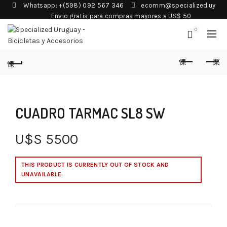
Whatsapp: +(598) 092 567 346
ecomm@specialized.uy
Envio gratis para compras mayores a US$ 50
0
CUADRO TARMAC SL8 SW
U$S
5500
THIS PRODUCT IS CURRENTLY OUT OF STOCK AND
UNAVAILABLE.