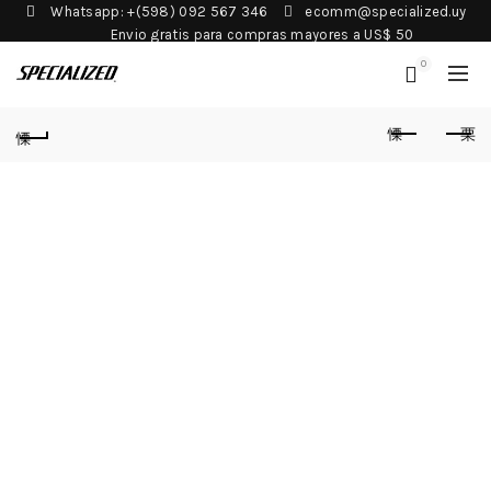
Whatsapp: +(598) 092 567 346
ecomm@specialized.uy
Envio gratis para compras mayores a US$ 50
0