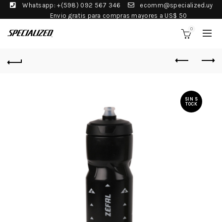
Whatsapp: +(598) 092 567 346
ecomm@specialized.uy
Envio gratis para compras mayores a US$ 50
0
SIN S
TOCK