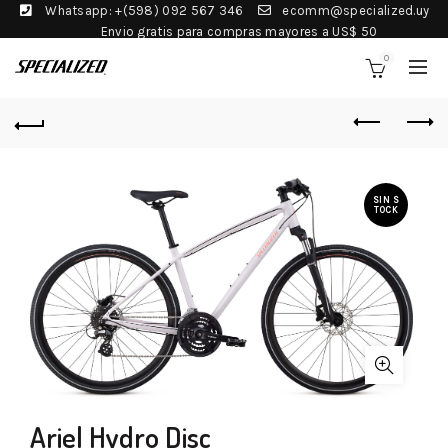
Whatsapp: +(598) 092 567 346
ecomm@specialized.uy
Envio gratis para compras mayores a US$ 50
0
SIN S
TOCK
Ariel Hydro Disc