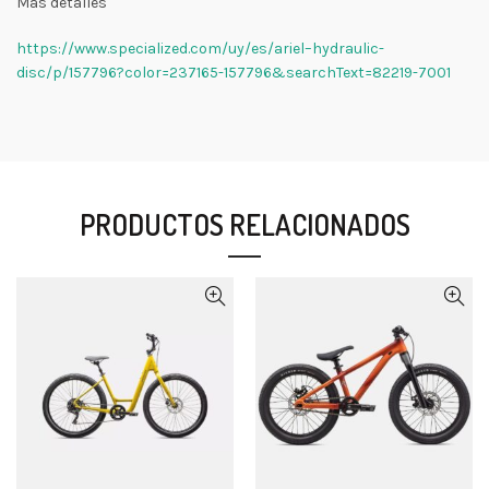
Mas detalles
https://www.specialized.com/uy/es/ariel–hydraulic-
disc/p/157796?color=237165-157796&searchText=82219-7001
PRODUCTOS RELACIONADOS