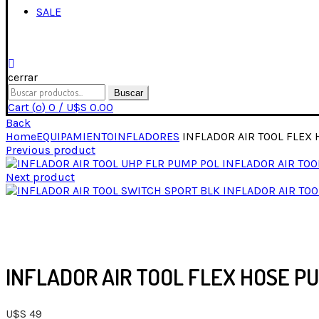
SALE
cerrar
Buscar
Cart (
o
)
0
/
U$S
0.00
Back
Home
EQUIPAMIENTO
INFLADORES
INFLADOR AIR TOOL FLEX
Previous product
INFLADOR AIR TOO
Next product
INFLADOR AIR TO
Click para expandir
INFLADOR AIR TOOL FLEX HOSE 
U$S
49