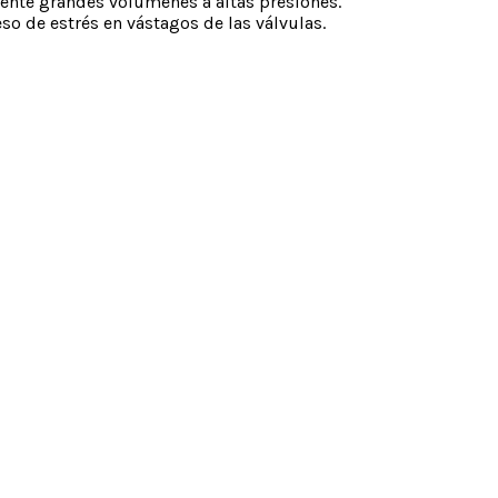
iente grandes volúmenes a altas presiones.
eso de estrés en vástagos de las válvulas.