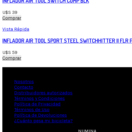
INFLADOR AIR TOOL SWITCH COMP BLK
U$S
39
Comprar
Vista Rápida
INFLADOR AIR TOOL SPORT STEEL SWITCHHITTER II FLR 
U$S
59
Comprar
Información
Nosotros
Contacto
Distribuidores autorizados
Términos y Condiciones
Política de Privacidad
Términos de Uso
Política de Devoluciones
¿Cuánto pesa mi bicicleta?
© 2020 Specialized - Diseñado por
NUMINA
- Todos los der