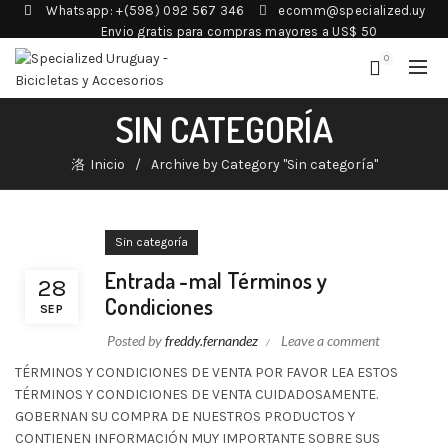
Whatsapp: +(598) 092 567 346
ecomm@specialized.uy
Envio gratis para compras mayores a US$ 50
0
SIN CATEGORÍA
Inicio
Archive by Category "Sin categoría"
Sin categoría
Entrada -mal Términos y
28
Condiciones
SEP
Posted by
freddy.fernandez
Leave a comment
TÉRMINOS Y CONDICIONES DE VENTA POR FAVOR LEA ESTOS
TÉRMINOS Y CONDICIONES DE VENTA CUIDADOSAMENTE.
GOBERNAN SU COMPRA DE NUESTROS PRODUCTOS Y
CONTIENEN INFORMACIÓN MUY IMPORTANTE SOBRE SUS