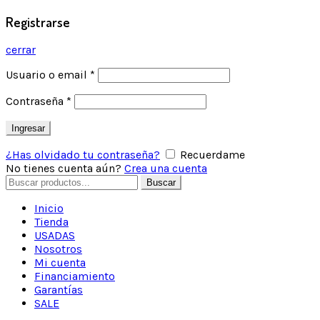
Registrarse
cerrar
Usuario o email
*
Contraseña
*
Ingresar
¿Has olvidado tu contraseña?
Recuerdame
No tienes cuenta aún?
Crea una cuenta
Search
Buscar
for:
Inicio
Tienda
USADAS
Nosotros
Mi cuenta
Financiamiento
Garantías
SALE