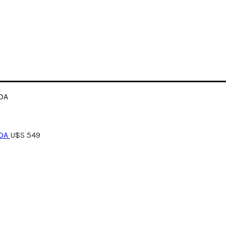
ADA
ADA
U$S
549