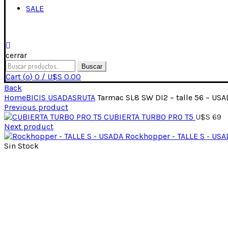
SALE
cerrar
Search
Buscar
for:
Cart (
o
)
0
/
U$S
0.00
Back
Home
BICIS USADAS
RUTA
Tarmac SL8 SW DI2 – talle 56 – US
Previous product
CUBIERTA TURBO PRO T5
U$S
69
Next product
Rockhopper - TALLE S - US
Sin Stock
Click para expandir