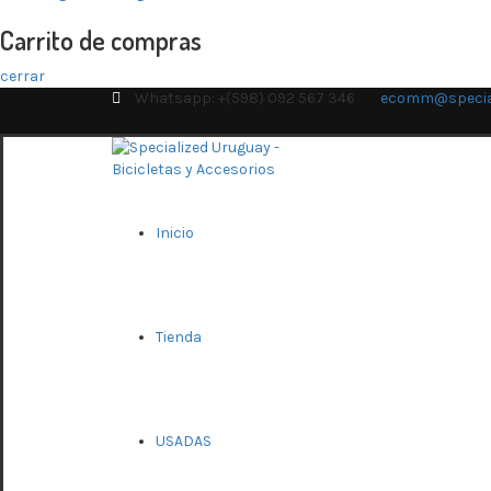
Carrito de compras
cerrar
Whatsapp: +(598) 092 567 346
ecomm@special
Inicio
Tienda
USADAS