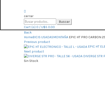
cerrar
Search
Buscar
for:
Cart (
o
)
0
/
U$S
0.00
Back
Home
BICIS USADAS
MONTAÑA
EPIC HT PRO CARBON 29 
Previous product
EPIC HT EL
Next product
DIVERGE STR P
Sin Stock
Click para expandir