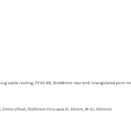
ousing cable routing, PF30 BB, 12x148mm rear-end, triangulated post
de, 51mm offset, 15x110mm thru-axle (S: 90mm, M-XL: 100mm)