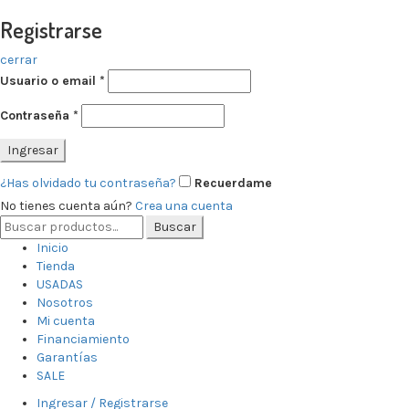
Registrarse
cerrar
Usuario o email
*
Contraseña
*
Ingresar
¿Has olvidado tu contraseña?
Recuerdame
No tienes cuenta aún?
Crea una cuenta
Search
Buscar
for:
Inicio
Tienda
USADAS
Nosotros
Mi cuenta
Financiamiento
Garantías
SALE
Ingresar / Registrarse