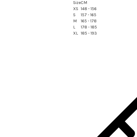
Size
CM
XS
148 - 156
S
157 - 165
M
165 - 178
L
178 - 185
XL
185 - 193