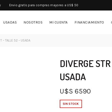
y
Envio gratis para compras mayores a US$ 50
USADAS
NOSOTROS
MI CUENTA
FINANCIAMIENTO
 – TALLE 52 – USADA
DIVERGE STR 
USADA
U$S
6590
SIN STOCK