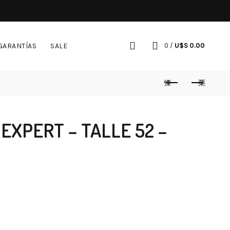
GARANTÍAS
SALE
0
/
U$S
0.00
EXPERT – TALLE 52 –