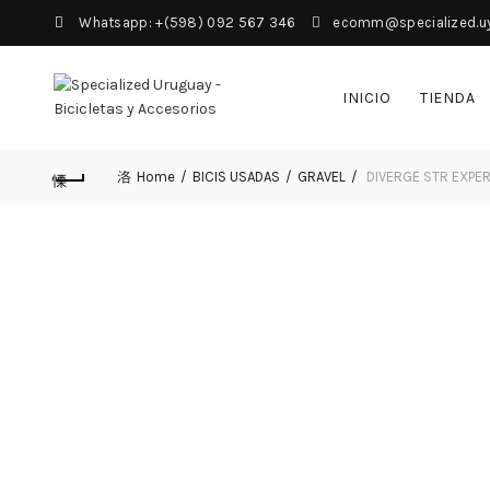
Whatsapp: +(598) 092 567 346
ecomm@specialized.u
INICIO
TIENDA
Home
BICIS USADAS
GRAVEL
DIVERGE STR EXPERT