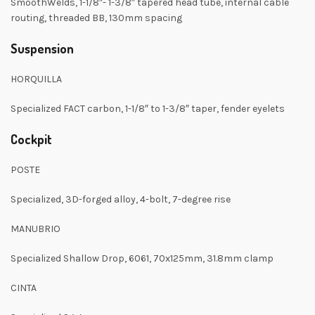
SmoothWelds, 1-1/8″- 1-3/8″ tapered head tube, internal cable
routing, threaded BB, 130mm spacing
Suspension
HORQUILLA
Specialized FACT carbon, 1-1/8″ to 1-3/8″ taper, fender eyelets
Cockpit
POSTE
Specialized, 3D-forged alloy, 4-bolt, 7-degree rise
MANUBRIO
Specialized Shallow Drop, 6061, 70x125mm, 31.8mm clamp
CINTA