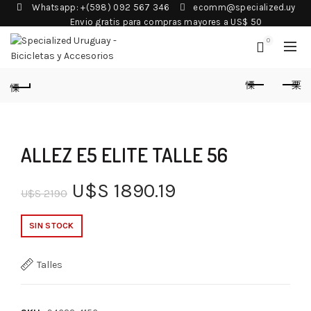
Whatsapp: +(598) 092 567 346
ecomm@specialized.uy
Envio gratis para compras mayores a US$ 50
0
ALLEZ E5 ELITE TALLE 56
U$S
1890.19
U$S
2190
SIN STOCK
Talles