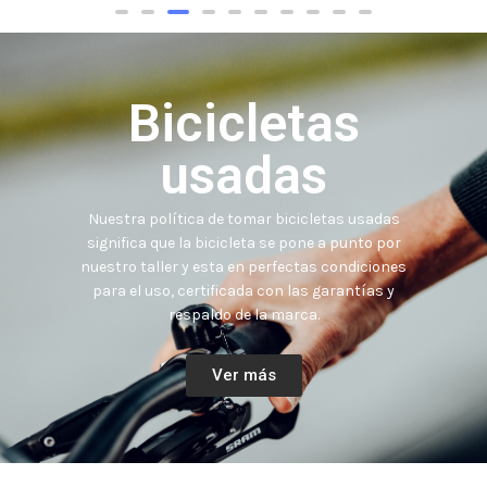
Bicicletas
usadas
Nuestra política de tomar bicicletas usadas
significa que la bicicleta se pone a punto por
nuestro taller y esta en perfectas condiciones
para el uso, certificada con las garantías y
respaldo de la marca.
Ver más