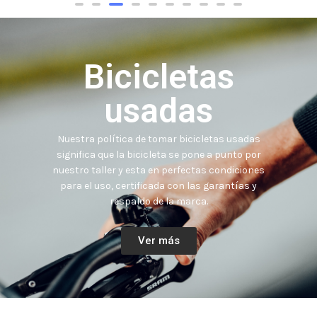
Bicicletas
usadas
Nuestra política de tomar bicicletas usadas
significa que la bicicleta se pone a punto por
nuestro taller y esta en perfectas condiciones
para el uso, certificada con las garantías y
respaldo de la marca.
Ver más